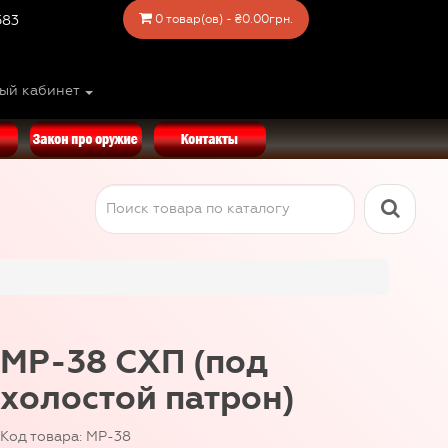
583
0 товар(ов) - ₴0.00грн.
ый кабинет
MP-38 СХП (под
холостой патрон)
Код товара: MP-38