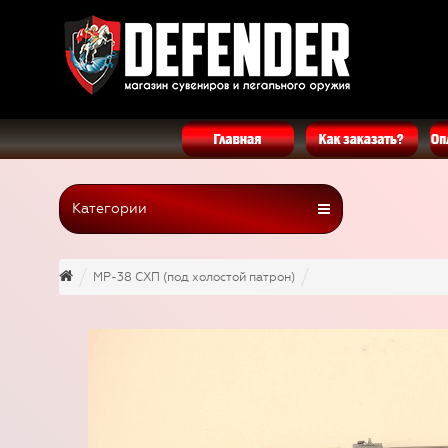
Категории
MP-38 СХП (под холостой патрон)