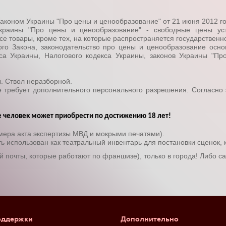
аконом Украины "Про цены и ценообразование" от 21 июня 2012 г
Украины "Про цены и ценообразование" - свободные цены ус
се товары, кроме тех, на которые распространяется государственн
ного Закона, законодательство про цены и ценообразование осно
кса Украины, Налогового кодекса Украины, законов Украины "П
. Ствол неразборной.
требует дополнительного персонального разрешения. Согласно 
ие человек может приобрести по достижению 18 лет!
омера акта экспертизы МВД и мокрыми печатями).
 использован как театральный инвентарь для постановки сценок, 
й почты, которые работают по франшизе), только в города! Либо с
оддержки
Дополнительно