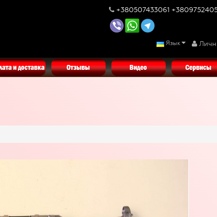
+380507433061 +380975240
Язык
Личн