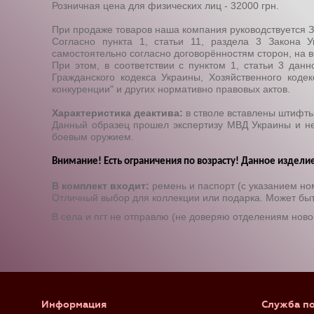
Розничная цена для физических лиц - 32000 грн.
При продаже товаров наша компания руководствуется З
Согласно пункта 1, статьи 11, раздела 3 Закона 
самостоятельно согласно договорённостям сторон, на в
При этом, в соответствии с пунктом 1, статьи 3 дан
Гражданского кодекса Украины, Хозяйственного коде
конкуренции" и других нормативно правовых актов.
Характеристика деактива:
в стволе вставлены штифты
Данный образец прошел экспертизу МВД Украины и не 
боевым оружием.
Внимание! Есть ограничения по возрасту! Данное издел
В комплект входит:
ремень и паспорт (с указанием н
Отличный выбор для коллекции или подарка. Может быть
В села и пгт не отправлю (не доверяю отделениям ново
Информация
Служба п