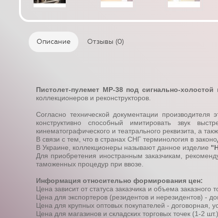
Описание
Отзывы (0)
Пистолет-пулемет МР-38 под сигнально-холостой
коллекционеров и реконструкторов.
Согласно технической документации производителя 
конструктивно способный имитировать звук выст
кинематографического и театрального реквизита, а так
В связи с тем, что в странах СНГ терминология в закон
В Украине, коллекционеры называют данное изделие
"
Для приобретения иностранным заказчикам, рекоменд
таможенных процедур при ввозе.
Информация относительно формирования цен:
Цена зависит от статуса заказчика и объема заказного т
Цена для экспортеров (резидентов и нерезидентов) - до
Цена для крупных оптовых покупателей - договорная, ус
Цена для магазинов и складских торговых точек (1-2 шт.