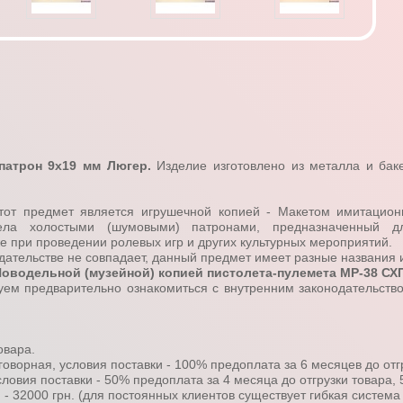
 патрон 9х19 мм Люгер.
Изделие изготовлено из металла и бак
этот предмет является игрушечной копией - Макетом имитацион
рела холостыми (шумовыми) патронами, предназначенный дл
же при проведении ролевых игр и других культурных мероприятий.
одательстве не совпадает, данный предмет имеет разные названия 
Новодельной (музейной) копией пистолета-пулемета МР-38 СХ
уем предварительно ознакомиться с внутренним законодательств
овара.
говорная, условия поставки - 100% предоплата за 6 месяцев до отг
ловия поставки - 50% предоплата за 4 месяца до отгрузки товара, 
) - 32000 грн. (для постоянных клиентов существует гибкая система 