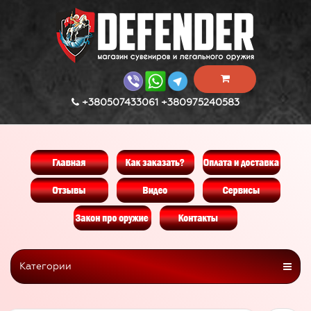
+380507433061 +380975240583
Категории