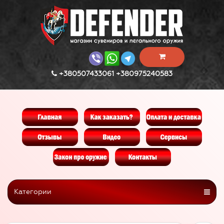
+380507433061 +380975240583
Категории