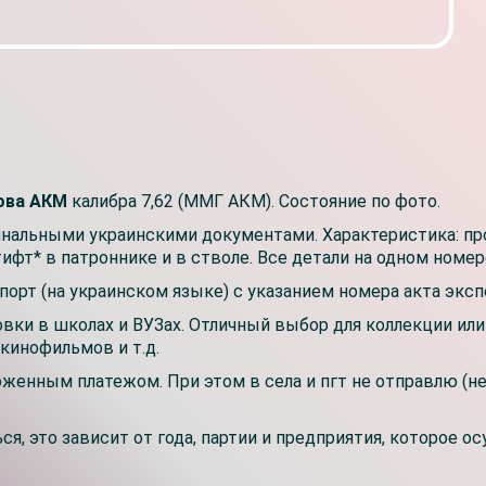
кова АКМ
калибра 7,62 (ММГ АКМ). Состояние по фото.
инальными украинскими документами. Характеристика: про
тифт* в патроннике и в стволе. Все детали на одном номе
порт (на украинском языке) с указанием номера акта эк
овки в школах и ВУЗах. Отличный выбор для коллекции ил
кинофильмов и т.д.
оженным платежом. При этом в села и пгт не отправлю (
я, это зависит от года, партии и предприятия, которое о