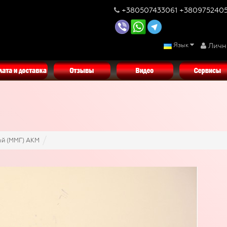
+380507433061 +380975240
Язык
Личн
ый (ММГ) АКМ