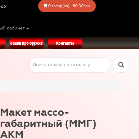
583
0 товар(ов) - ₴0.00грн.
ый кабинет
Макет массо-
габаритный (ММГ)
АКМ