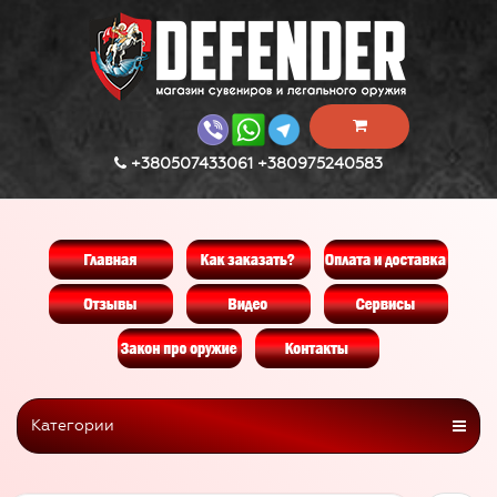
+380507433061 +380975240583
Категории