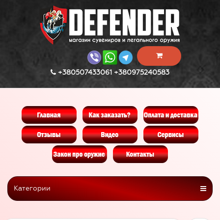
+380507433061 +380975240583
Категории