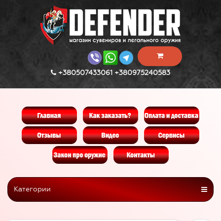
+380507433061 +380975240583
Категории