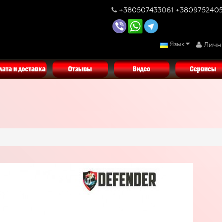
+380507433061 +380975240
Язык
Личн