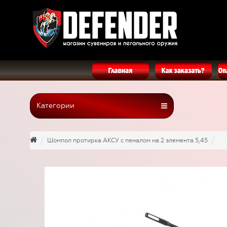
Категории
Шомпол протирка АКСУ с пеналом на 2 элемента 5,45