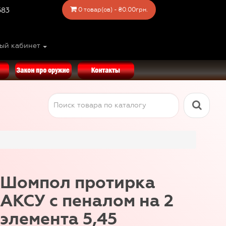
583
0 товар(ов) - ₴0.00грн.
ый кабинет
Шомпол протирка
АКСУ с пеналом на 2
элемента 5,45