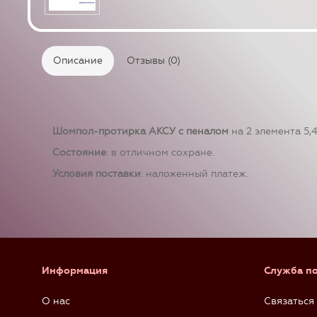
Описание
Отзывы (0)
Шомпол-протирка АКСУ с пеналом
на 2 элемента 5,
Состояние
: в отличном сохране.
Условия поставки
: наложенный платеж.
Информация
Служба п
О нас
Связаться