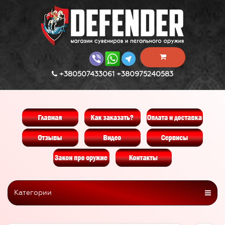
+380507433061 +380975240583
Категории