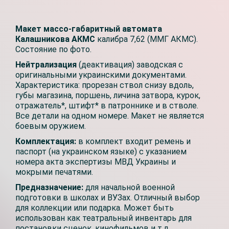
Макет массо-габаритный автомата
Калашникова АКМС
калибра 7,62 (ММГ АКМС).
Состояние по фото.
Нейтрализация
(деактивация) заводская с
оригинальными украинскими документами.
Характеристика: прорезан ствол снизу вдоль,
губы магазина, поршень, личина затвора, курок,
отражатель*, штифт* в патроннике и в стволе.
Все детали на одном номере. Макет не является
боевым оружием.
Комплектация:
в комплект входит ремень и
паспорт (на украинском языке) с указанием
номера акта экспертизы МВД Украины и
мокрыми печатями.
Предназначение:
для начальной военной
подготовки в школах и ВУЗах. Отличный выбор
для коллекции или подарка. Может быть
использован как театральный инвентарь для
постановки сценок, кинофильмов и т.д.