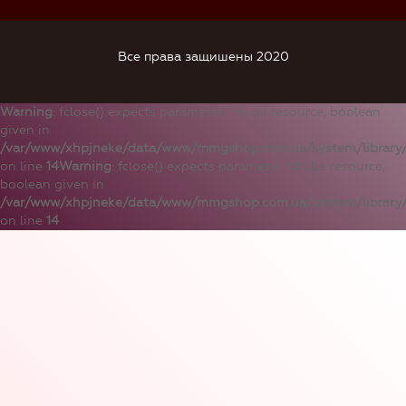
Все права защишены 2020
Warning
: fclose() expects parameter 1 to be resource, boolean
given in
/var/www/xhpjneke/data/www/mmgshop.com.ua/system/library/
on line
14
Warning
: fclose() expects parameter 1 to be resource,
boolean given in
/var/www/xhpjneke/data/www/mmgshop.com.ua/system/library/
on line
14