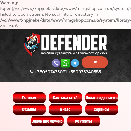
Warning
:
fopen(/var/www/xhpjneke/data/www/mmgshop.com.ua/system/st
failed to open stream: No such file or directory in
/var/www/xhpjneke/data/www/mmgshop.com.ua/system/library/
on line
6
+380507433061 +380975240583